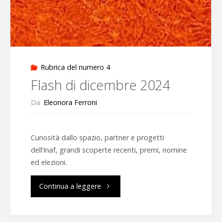
Rubrica del numero 4
Flash di dicembre 2024
Da
Eleonora Ferroni
Curiosità dallo spazio, partner e progetti
dell’Inaf, grandi scoperte recenti, premi, nomine
ed elezioni.
"Flash
Continua a leggere
di