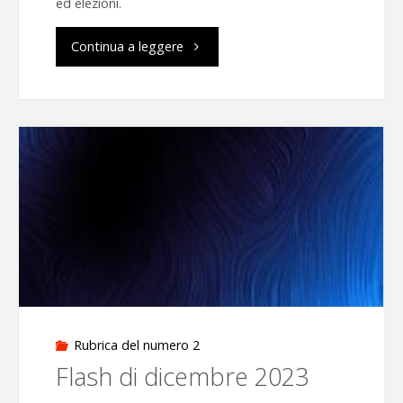
ed elezioni.
"Flash
Continua a leggere
di
giugno
2024"
Rubrica del numero 2
Flash di dicembre 2023