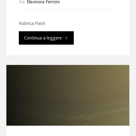
Da
Eleonora Ferroni
Rubrica Flash
"Flash
Continua a leggere
di
dicembre
2023"