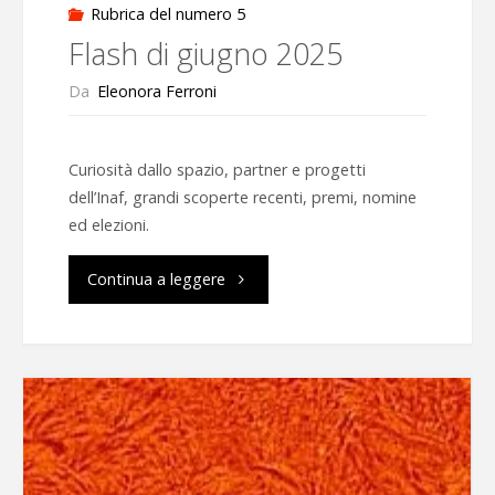
Rubrica del numero 5
Flash di giugno 2025
Da
Eleonora Ferroni
Curiosità dallo spazio, partner e progetti
dell’Inaf, grandi scoperte recenti, premi, nomine
ed elezioni.
"Flash
Continua a leggere
di
giugno
2025"