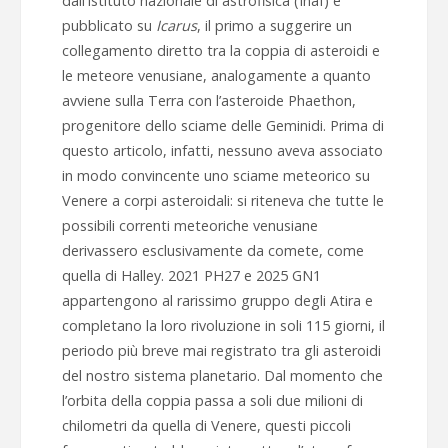
dall’Istituto nazionale di astrofisica (Inaf) e
pubblicato su
Icarus
, il primo a suggerire un
collegamento diretto tra la coppia di asteroidi e
le meteore venusiane, analogamente a quanto
avviene sulla Terra con l’asteroide Phaethon,
progenitore dello sciame delle Geminidi. Prima di
questo articolo, infatti, nessuno aveva associato
in modo convincente uno sciame meteorico su
Venere a corpi asteroidali: si riteneva che tutte le
possibili correnti meteoriche venusiane
derivassero esclusivamente da comete, come
quella di Halley. 2021 PH27 e 2025 GN1
appartengono al rarissimo gruppo degli Atira e
completano la loro rivoluzione in soli 115 giorni, il
periodo più breve mai registrato tra gli asteroidi
del nostro sistema planetario. Dal momento che
l’orbita della coppia passa a soli due milioni di
chilometri da quella di Venere, questi piccoli