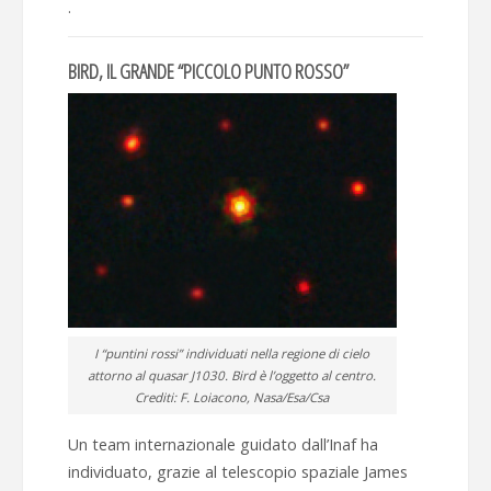
.
BIRD, IL GRANDE “PICCOLO PUNTO ROSSO”
I “puntini rossi” individuati nella regione di cielo
attorno al quasar J1030. Bird è l’oggetto al centro.
Crediti: F. Loiacono, Nasa/Esa/Csa
Un team internazionale guidato dall’Inaf ha
individuato, grazie al telescopio spaziale James