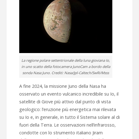
La regione polare settentrionale della luna gioviana Io,
in uno scatto della fotocamera JunoCam a bordo della
sonda Nasa Juno. Crediti: Nasa/Jpl-Caltech/SwRi/Msss
A fine 2024, la missione Juno della Nasa ha
osservato un evento vulcanico incredibile su Io, il
satellite di Giove più attivo dal punto di vista
geologico: l’eruzione più energetica mai rilevata
su Io e, in generale, in tutto il Sistema solare al di
fuori della Terra. Le osservazioni nell’infrarosso,
condotte con lo strumento italiano Jiram