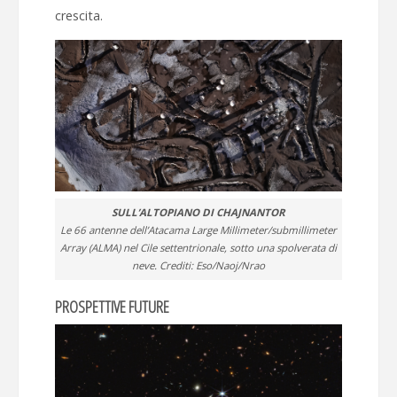
crescita.
SULL’ALTOPIANO DI CHAJNANTOR
Le 66 antenne dell’Atacama Large Millimeter/submillimeter
Array (ALMA) nel Cile settentrionale, sotto una spolverata di
neve. Crediti: Eso/Naoj/Nrao
PROSPETTIVE FUTURE