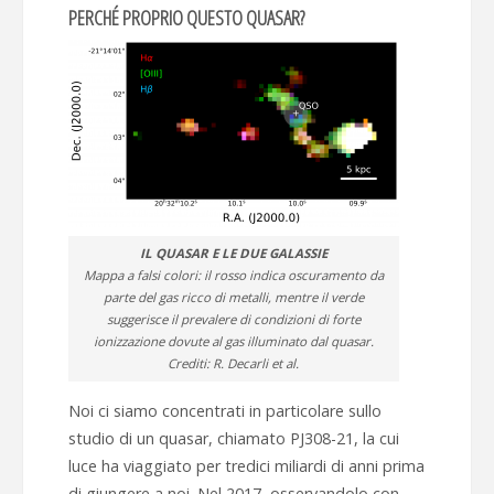
PERCHÉ PROPRIO QUESTO QUASAR?
IL QUASAR E LE DUE GALASSIE
Mappa a falsi colori: il rosso indica oscuramento da
parte del gas ricco di metalli, mentre il verde
suggerisce il prevalere di condizioni di forte
ionizzazione dovute al gas illuminato dal quasar.
Crediti: R. Decarli et al.
Noi ci siamo concentrati in particolare sullo
studio di un quasar, chiamato PJ308-21, la cui
luce ha viaggiato per tredici miliardi di anni prima
di giungere a noi. Nel 2017, osservandolo con