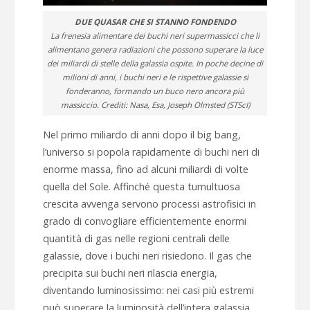
DUE QUASAR CHE SI STANNO FONDENDO
La frenesia alimentare dei buchi neri supermassicci che li
alimentano genera radiazioni che possono superare la luce
dei miliardi di stelle della galassia ospite. In poche decine di
milioni di anni, i buchi neri e le rispettive galassie si
fonderanno, formando un buco nero ancora più
massiccio. Crediti: Nasa, Esa, Joseph Olmsted (STScI)
Nel primo miliardo di anni dopo il big bang,
l’universo si popola rapidamente di buchi neri di
enorme massa, fino ad alcuni miliardi di volte
quella del Sole. Affinché questa tumultuosa
crescita avvenga servono processi astrofisici in
grado di convogliare efficientemente enormi
quantità di gas nelle regioni centrali delle
galassie, dove i buchi neri risiedono. Il gas che
precipita sui buchi neri rilascia energia,
diventando luminosissimo: nei casi più estremi
può superare la luminosità dell’intera galassia