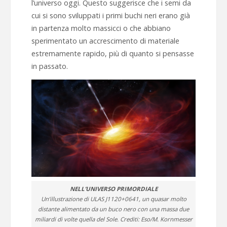
l’universo oggi. Questo suggerisce che i semi da
cui si sono sviluppati i primi buchi neri erano già
in partenza molto massicci o che abbiano
sperimentato un accrescimento di materiale
estremamente rapido, più di quanto si pensasse
in passato.
NELL’UNIVERSO PRIMORDIALE
Un’illustrazione di ULAS J1120+0641, un quasar molto
distante alimentato da un buco nero con una massa due
miliardi di volte quella del Sole. Crediti: Eso/M. Kornmesser