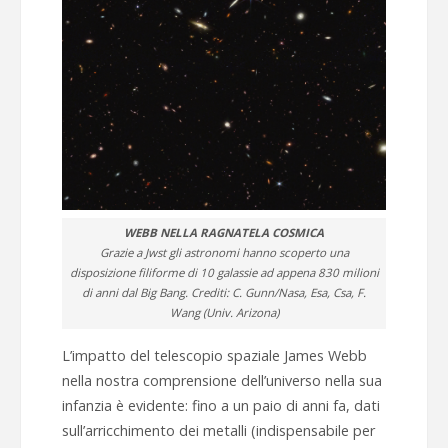
WEBB NELLA RAGNATELA COSMICA
Grazie a Jwst gli astronomi hanno scoperto una
disposizione filiforme di 10 galassie ad appena 830 milioni
di anni dal Big Bang. Crediti: C. Gunn/Nasa, Esa, Csa, F.
Wang (Univ. Arizona)
L’impatto del telescopio spaziale James Webb
nella nostra comprensione dell’universo nella sua
infanzia è evidente: fino a un paio di anni fa, dati
sull’arricchimento dei metalli (indispensabile per