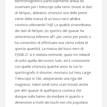
elettromagnetico particolarmente ardua da
osservare per i telescopi sulla terra. Grazie ai dati
di NirSpec, abbiamo ottenuto una delle prime
stime della massa di un buco nero all’alba
cosmica utilizzando l’
Hβ
. La qualità straordinaria
dei dati di NirSpec (lo spettro del quasar ha
un’incertezza inferiore all’1 per cento per pixel) ci
ha consentito di effettuare una stima solida di
questa quantità. La massa del buco nero di
PJ308-21 si è rivelata notevole, quasi tre miliardi
di volte quella del nostro Sole, ed è consistente
con quella ottenuta qualche anno fa con lo
spettrografo X-shooter, montato sul Very Large
Telescope in Cile, adoperando una riga del
magnesio. Valori simili sono stati trovati anche
per altri quasar di quell’epoca cosmica che
dunque nulla hanno da invidiare in quanto a
dimensioni a molti dei buchi neri che popolano