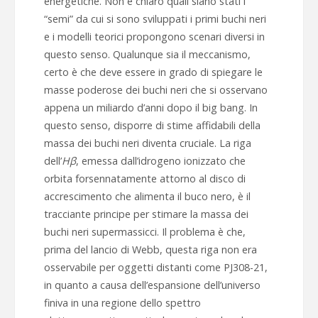
energetiche. Non è chiaro quali siano stati i
“semi” da cui si sono sviluppati i primi buchi neri
e i modelli teorici propongono scenari diversi in
questo senso. Qualunque sia il meccanismo,
certo è che deve essere in grado di spiegare le
masse poderose dei buchi neri che si osservano
appena un miliardo d’anni dopo il big bang. In
questo senso, disporre di stime affidabili della
massa dei buchi neri diventa cruciale. La riga
dell’
Hβ
, emessa dall’idrogeno ionizzato che
orbita forsennatamente attorno al disco di
accrescimento che alimenta il buco nero, è il
tracciante principe per stimare la massa dei
buchi neri supermassicci. Il problema è che,
prima del lancio di Webb, questa riga non era
osservabile per oggetti distanti come PJ308-21,
in quanto a causa dell’espansione dell’universo
finiva in una regione dello spettro