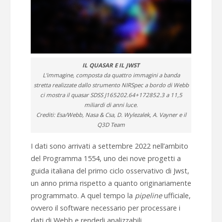
IL QUASAR E IL JWST
L’immagine, composta da quattro immagini a banda
stretta realizzate dallo strumento NIRSpec a bordo di Webb
ci mostra il quasar SDSS J165202.64+172852.3 a 11,5
miliardi di anni luce.
Crediti: Esa/Webb, Nasa & Csa, D. Wylezalek, A. Vayner e il
Q3D Team
I dati sono arrivati a settembre 2022 nell’ambito
del Programma 1554, uno dei nove progetti a
guida italiana del primo ciclo osservativo di Jwst,
un anno prima rispetto a quanto originariamente
programmato. A quel tempo la
pipeline
ufficiale,
ovvero il software necessario per processare i
dati di Webb e renderli analizzabili