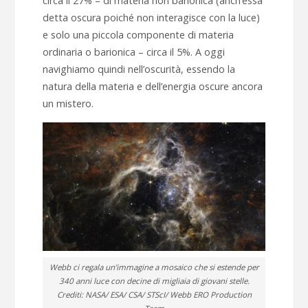
circa il 27% – di materia non barionica (anch’essa
detta oscura poiché non interagisce con la luce)
e solo una piccola componente di materia
ordinaria o barionica – circa il 5%. A oggi
navighiamo quindi nell’oscurità, essendo la
natura della materia e dell’energia oscure ancora
un mistero.
Webb ci regala un’immagine a mosaico che si estende per
340 anni luce con decine di migliaia di giovani stelle.
Crediti: NASA/ ESA/ CSA/ STScI/ Webb ERO Production