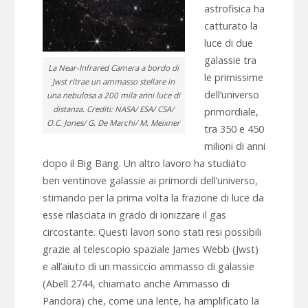
astrofisica ha
catturato la
luce di due
galassie tra
La Near-Infrared Camera a bordo di
le primissime
Jwst ritrae un ammasso stellare in
dell’universo
una nebulosa a 200 mila anni luce di
distanza. Crediti: NASA/ ESA/ CSA/
primordiale,
O.C. Jones/ G. De Marchi/ M. Meixner
tra 350 e 450
milioni di anni
dopo il Big Bang. Un altro lavoro ha studiato
ben ventinove galassie ai primordi dell’universo,
stimando per la prima volta la frazione di luce da
esse rilasciata in grado di ionizzare il gas
circostante. Questi lavori sono stati resi possibili
grazie al telescopio spaziale James Webb (Jwst)
e all’aiuto di un massiccio ammasso di galassie
(Abell 2744, chiamato anche Ammasso di
Pandora) che, come una lente, ha amplificato la