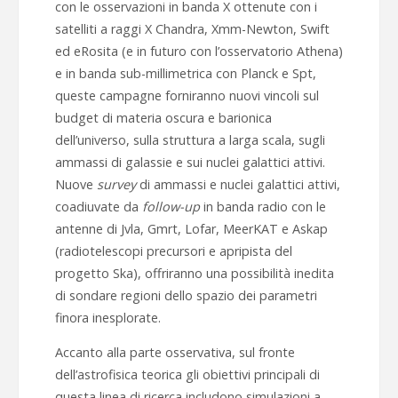
con le osservazioni in banda X ottenute con i
satelliti a raggi X Chandra, Xmm-Newton, Swift
ed eRosita (e in futuro con l’osservatorio Athena)
e in banda sub-millimetrica con Planck e Spt,
queste campagne forniranno nuovi vincoli sul
budget di materia oscura e barionica
dell’universo, sulla struttura a larga scala, sugli
ammassi di galassie e sui nuclei galattici attivi.
Nuove
survey
di ammassi e nuclei galattici attivi,
coadiuvate da
follow-up
in banda radio con le
antenne di Jvla, Gmrt, Lofar, MeerKAT e Askap
(radiotelescopi precursori e apripista del
progetto Ska), offriranno una possibilità inedita
di sondare regioni dello spazio dei parametri
finora inesplorate.
Accanto alla parte osservativa, sul fronte
dell’astrofisica teorica gli obiettivi principali di
questa linea di ricerca includono simulazioni a