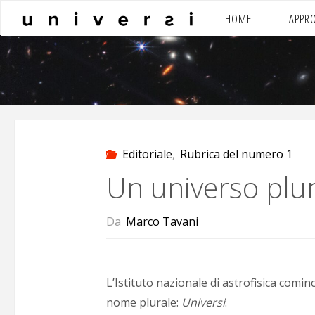
Salta
HOME
APPR
al
contenuto
Editoriale
,
Rubrica del numero 1
Un universo plu
Da
Marco Tavani
L’Istituto nazionale di astrofisica comi
nome plurale:
Universi
.