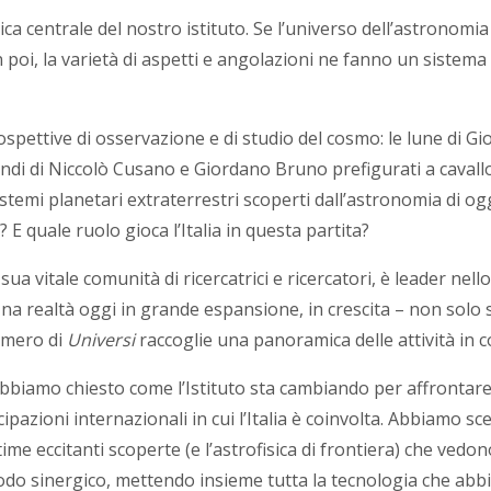
ica centrale del nostro istituto. Se l’universo dell’astronomia
 poi, la varietà di aspetti e angolazioni ne fanno un sistema
 prospettive di osservazione e di studio del cosmo: le lune di Gi
 mondi di Niccolò Cusano e Giordano Bruno prefigurati a cavall
istemi planetari extraterrestri scoperti dall’astronomia di ogg
? E quale ruolo gioca l’Italia in questa partita?
 sua vitale comunità di ricercatrici e ricercatori, è leader nell
Una realtà oggi in grande espansione, in crescita – non solo 
numero di
Universi
raccoglie una panoramica delle attività in c
biamo chiesto come l’Istituto sta cambiando per affrontare le
ipazioni internazionali in cui l’Italia è coinvolta. Abbiamo sce
time eccitanti scoperte (e l’astrofisica di frontiera) che vedon
modo sinergico, mettendo insieme tutta la tecnologia che abbi