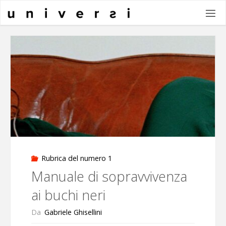
Salta
al
contenuto
Rubrica del numero 1
Manuale di sopravvivenza
ai buchi neri
Da
Gabriele Ghisellini