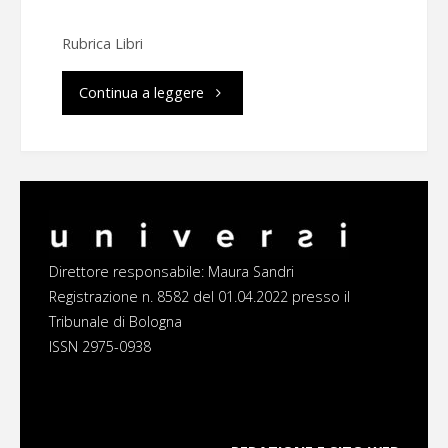
Rubrica Libri
"Manuale
Continua a leggere
di
sopravvivenza
ai
buchi
Direttore responsabile: Maura Sandri
Registrazione n. 8582 del 01.04.2022 presso il
neri"
Tribunale di Bologna
ISSN 2975-0938