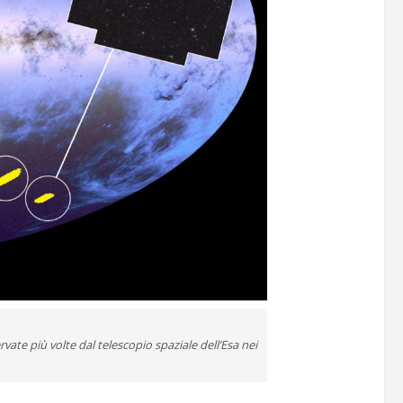
rvate più volte dal telescopio spaziale dell’Esa nei