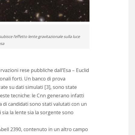
bisce l’effetto lente gravitazionale sulla luce
asa
rvazioni rese pubbliche dall’Esa – Euclid
zionali forti. Un banco di prova
te su dati simulati [3], sono state
queste tecniche: le Cnn generano infatti
ia di candidati sono stati valutati con un
 sia la lente sia la sorgente sono
 Abell 2390, contenuto in un altro campo