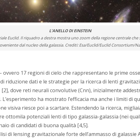
L’ANELLO DI EINSTEIN
iale Euclid. Il riquadro a destra mostra uno zoom della regione centrale che su
oveniente dal nucleo della galassia. Crediti: Esa/Euclid/Euclid Consortium/N
– ovvero 17 regioni di cielo che rappresentano le prime osse
di riduzione dati e le strategie per la ricerca di lenti gravita
2], dove reti neurali convolutive (Cnn), inizialmente addestra
id. L’esperimento ha mostrato l’efficacia ma anche i limiti di 
one visiva riesce poi a scartare. Estendendo la ricerca, miglia
ottomila potenziali lenti di tipo galassia-galassia (nei quali
naio di candidati di buona qualità [4,5].
isi di lensing gravitazionale forte dell’ammasso di galassie