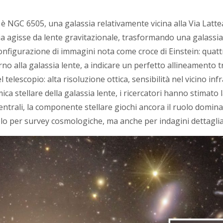
 è NGC 6505, una galassia relativamente vicina alla Via Latt
ia agisse da lente gravitazionale, trasformando una galassia
 configurazione di immagini nota come croce di Einstein: quat
no alla galassia lente, a indicare un perfetto allineamento tr
 telescopio: alta risoluzione ottica, sensibilità nel vicino in
mica stellare della galassia lente, i ricercatori hanno stimato
entrali, la componente stellare giochi ancora il ruolo domina
olo per survey cosmologiche, ma anche per indagini dettagliat