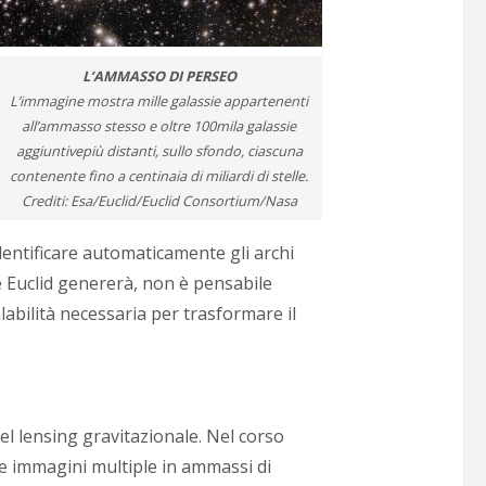
L’AMMASSO DI PERSEO
L’immagine mostra mille galassie appartenenti
all’ammasso stesso e oltre 100mila galassie
aggiuntivepiù distanti, sullo sfondo, ciascuna
contenente fino a centinaia di miliardi di stelle.
Crediti: Esa/Euclid/Euclid Consortium/Nasa
dentificare automaticamente gli archi
he Euclid genererà, non è pensabile
labilità necessaria per trasformare il
del lensing gravitazionale. Nel corso
hi e immagini multiple in ammassi di