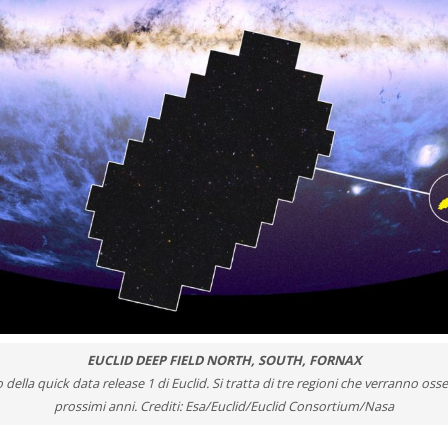
EUCLID DEEP FIELD NORTH, SOUTH, FORNAX
 della quick data release 1 di Euclid. Si tratta di tre regioni che verranno osse
prossimi anni. Crediti: Esa/Euclid/Euclid Consortium/Nasa