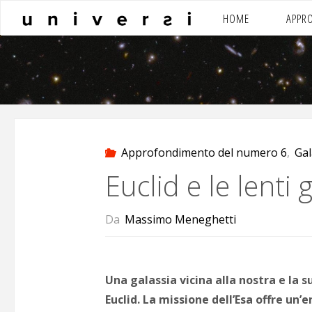
Salta
HOME
APPR
al
contenuto
Approfondimento del numero 6
,
Gal
Euclid e le lenti 
Da
Massimo Meneghetti
Una galassia vicina alla nostra e la s
Euclid. La missione dell’Esa offre un