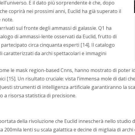
ell’universo. E il dato più sorprendente è che, dopo
che coprirà nei prossimi anni, Euclid ha già superato il
 note.
arrivati sul fronte degli ammassi di galassie. Q1 ha
alogo di ammassi-lente osservati da Euclid, frutto di
partecipato circa cinquanta esperti [14]. Il catalogo
li caratterizzati da archi spettacolari e immagini
, come le mask region-based Cnns, hanno mostrato di poter i
ci [15]. Un risultato cruciale: vista l’immensa mole di dati c
esti strumenti di intelligenza artificiale garantiranno la sca
a risorsa statistica di precisione.
 portata della rivoluzione che Euclid innescherà nello studio 
ca 200mila lenti su scala galattica e decine di migliaia di arc