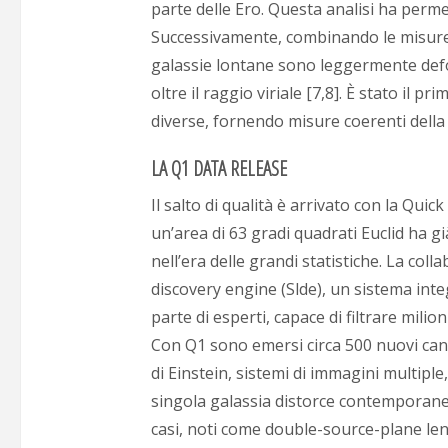
parte delle Ero. Questa analisi ha perme
Successivamente, combinando le misure d
galassie lontane sono leggermente deform
oltre il raggio viriale [7,8]. È stato i
diverse, fornendo misure coerenti della 
LA Q1 DATA RELEASE
Il salto di qualità è arrivato con la Qui
un’area di 63 gradi quadrati Euclid ha gi
nell’era delle grandi statistiche. La co
discovery engine (Slde), un sistema integ
parte di esperti, capace di filtrare milio
Con Q1 sono emersi circa 500 nuovi candi
di Einstein, sistemi di immagini multiple,
singola galassia distorce contemporane
casi, noti come double-source-plane le