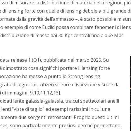
sso di misurare la distribuzione di materia nella regione più
i lensing forte con quelle di lensing debole a più grande di
ate dalla gravità dell’ammasso –, è stato possibile misurare
l primo esempio di come Euclid possa combinare fenomeni di le
distribuzione di massa dai 30 Kpc centrali fino a due Mpc.
ck data release 1 (Q1), pubblicata nel marzo 2025. Su
à dimostrato cosa significhi portare il lensing forte
llaborazione ha messo a punto lo Strong lensing
rato di algoritmi, citizen science e ispezione visuale da
ni di immagini [9,10,11,12,13].
dati lente galassia-galassia, tra cui spettacolari anelli
 lenti “viste di taglio” ed esempi rarissimi in cui una
amente due sorgenti retrostanti. Proprio questi ultimi
nses, sono particolarmente preziosi perché permettono