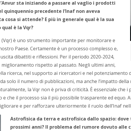
’Anvur sta iniziando a passare al vaglio i prodotti
 Nel quinquennio precedente l’Inaf non aveva
a cosa si attende? E più in generale qual è la sua
qual è la Vqr?
rca (Vqr) è uno strumento importante per monitorare e
l nostro Paese. Certamente è un processo complesso e,
cita dibattiti e riflessioni.
Per il periodo 2020-2024,
 miglioramento rispetto al passato. Negli ultimi anni,
la ricerca, nel supporto ai ricercatori e nel potenziamento de
 solo il numero di pubblicazioni, ma anche l’impatto della ri
turalmente, la Vqr non è priva di criticità. È essenziale che 
co e che il processo sia il più possibile trasparente ed equo. Al 
rare e per rafforzare ulteriormente il ruolo dell’Inaf nella
Astrofisica da terra e astrofisica dallo spazio: dove
prossimi anni? Il problema del rumore dovuto alle co