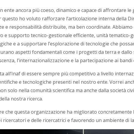
 un ente ancora più coeso, dinamico e capace di affrontare le g
r questo ho voluto rafforzare l’articolazione interna della Di
ze e responsabilità distribuite, ma ben coordinate.
Abbiamo c
 e supporto tecnico-gestionale efficiente, unità tematico-gest
tegiche e a supportare l’esplorazione di tecnologie che possa
curano aspetti fondamentali come i progetti da terra e dallo s
scenza, l’internazionalizzazione e la partecipazione ai bandi 
all’Inaf di essere sempre più competitivo a livello internazio
entifiche e tecnologiche presenti nel nostro ente. Vorrei anc
n solo nella comunità scientifica ma anche dalla società civi
della nostra ricerca.
ire che questa organizzazione ha migliorato concretamente l’ef
 dei ricercatori e delle ricercatrici e favorendo un ambiente di