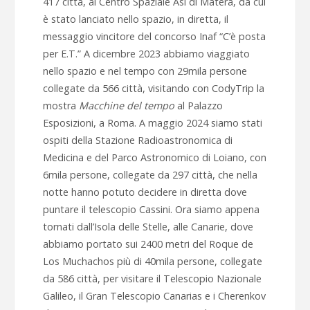
417 città, al Centro Spaziale Asi di Matera, da cui
è stato lanciato nello spazio, in diretta, il
messaggio vincitore del concorso Inaf “C’è posta
per E.T.” A
dicembre 2023
abbiamo viaggiato
nello spazio e nel tempo con 29mila persone
collegate da 566 città, visitando con CodyTrip la
mostra
Macchine del tempo
al Palazzo
Esposizioni, a Roma. A
maggio 2024
siamo stati
ospiti della Stazione Radioastronomica di
Medicina e del Parco Astronomico di Loiano, con
6mila persone, collegate da 297 città, che nella
notte hanno potuto decidere in diretta dove
puntare il telescopio Cassini. Ora siamo appena
tornati dall’
Isola delle Stelle
, alle Canarie, dove
abbiamo portato sui 2400 metri del Roque de
Los Muchachos più di 40mila persone, collegate
da 586 città, per visitare il Telescopio Nazionale
Galileo, il Gran Telescopio Canarias e i Cherenkov