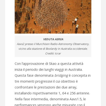
VEDUTA AEREA
Aavs2 presso il Murchison Radio-Astronomy Observatory,
vicino alla stazione di Boolardy in Australia occidentale.
Crediti: Icrar
Con l’approvazione di Skao a questa attività
inizia il periodo dei lunghi viaggi in Australia.
Questa fase denominata
bridging
è concepita in
tre momenti progressivi il cui obiettivo è
confrontare le prestazioni dei due array,
installando rispettivamente 1, 64 e 256 antenne.
Nella fase intermedia, denominata Aavs1.5, le
performances vengono anche misurate con il