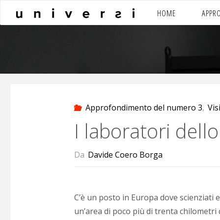
Salta
HOME
APPR
al
contenuto
Approfondimento del numero 3
,
Vis
I laboratori dell
Da
Davide Coero Borga
C’è un posto in Europa dove scienziati 
un’area di poco più di trenta chilometri