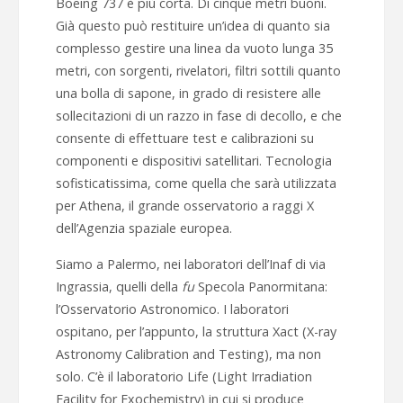
Boeing 737 è più corta. Di cinque metri buoni.
Già questo può restituire un’idea di quanto sia
complesso gestire una linea da vuoto lunga 35
metri, con sorgenti, rivelatori, filtri sottili quanto
una bolla di sapone, in grado di resistere alle
sollecitazioni di un razzo in fase di decollo, e che
consente di effettuare test e calibrazioni su
componenti e dispositivi satellitari. Tecnologia
sofisticatissima, come quella che sarà utilizzata
per Athena, il grande osservatorio a raggi X
dell’Agenzia spaziale europea.
Siamo a Palermo, nei laboratori dell’Inaf di via
Ingrassia, quelli della
fu
Specola Panormitana:
l’Osservatorio Astronomico. I laboratori
ospitano, per l’appunto, la struttura Xact (X-ray
Astronomy Calibration and Testing), ma non
solo. C’è il laboratorio Life (Light Irradiation
Facility for Exochemistry) in cui si produce