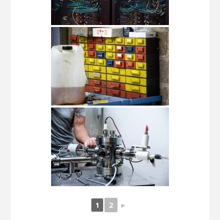
1
2
►