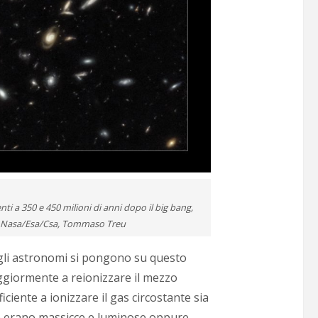
nti a 350 e 450 milioni di anni dopo il big bang,
iti: Nasa/Esa/Csa, Tommaso Treu
e gli astronomi si pongono su questo
aggiormente a reionizzare il mezzo
ciente a ionizzare il gas circostante sia
ione erano massicce e luminose oppure,