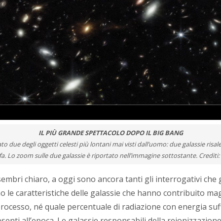
IL PIÙ GRANDE SPETTACOLO DOPO IL BIG BANG
 due degli oggetti celesti più lontani mai visti dall’uomo: due galassie risale
 fa. Lo zoom sulle due galassie è riportato nell’immagine sottostante. Cred
sembri chiaro, a oggi sono ancora tanti gli interrogativi ch
no le caratteristiche delle galassie che hanno contribuito m
processo, né quale percentuale di radiazione con energia suffi
 presenti all’epoca. Le galassie responsabili della reionizzaz