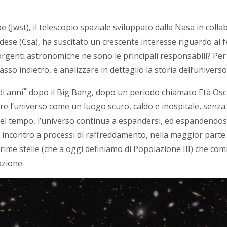
 (Jwst), il telescopio spaziale sviluppato dalla Nasa in coll
dese (Csa), ha suscitato un crescente interesse riguardo al
 sorgenti astronomiche ne sono le principali responsabili? P
o indietro, e analizzare in dettaglio la storia dell’univers
*
di anni
dopo il Big Bang, dopo un periodo chiamato Età Oscur
 l’universo come un luogo scuro, caldo e inospitale, senza
del tempo, l’universo continua a espandersi, ed espandendosi
ncontro a processi di raffreddamento, nella maggior parte d
 prime stelle (che a oggi definiamo di Popolazione III) che comi
zazione.