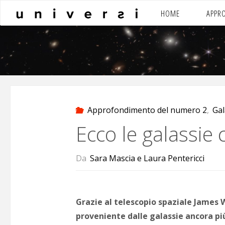
Salta
HOME
APPR
al
contenuto
Approfondimento del numero 2
,
Gal
Ecco le galassie
Da
Sara Mascia e Laura Pentericci
Grazie al telescopio spaziale James 
proveniente dalle galassie ancora più 