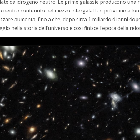
ate da idrogeno neutro. Le prime galassie producono una ra
no neutro contenuto nel mezzo intergalattico più vicino a lor
zare aumenta, fino a che, dopo circa 1 miliardo di anni dopo 
gio nella storia dell’universo e così finisce l’epoca della rei