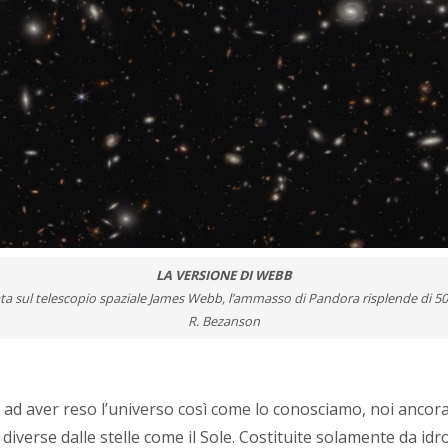
LA VERSIONE DI WEBB
lata sul telescopio spaziale James Webb, l’ammasso di Pandora risplende di 50mi
R. Bezanson
 ad aver reso l’universo così come lo conosciamo, noi ancor
diverse dalle stelle come il Sole. Costituite solamente da idr