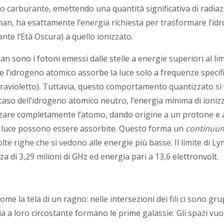
o carburante, emettendo una quantità significativa di radiaz
an, ha esattamente l’energia richiesta per trasformare l’id
ante l’Età Oscura) a quello
ionizzato.
man sono i fotoni emessi dalle stelle a energie superiori al l
 l’idrogeno atomico assorbe la luce solo a frequenze specifi
travioletto). Tuttavia, questo comportamento quantizzato si ve
aso dell’idrogeno atomico neutro, l’energia minima di ionizza
zare completamente l’atomo, dando origine a un protone e a u
la luce possono essere assorbite. Questo forma un
continu
te righe che si vedono alle energie più basse. Il limite di L
 di 3,29 milioni di GHz ed energia pari a 13,6 elettronvolt.
 la tela di un ragno: nelle intersezioni dei fili ci sono grupp
ia a loro circostante formano le prime galassie. Gli spazi vuo