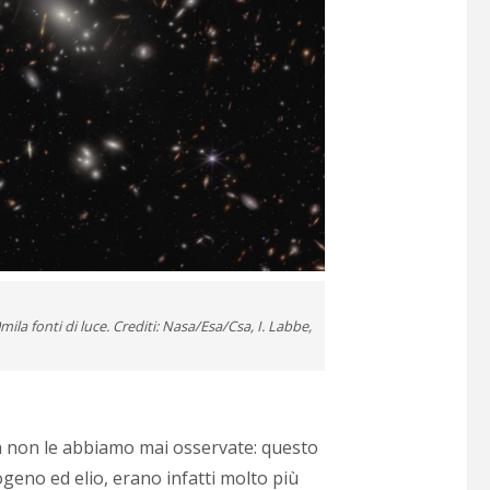
la fonti di luce. Crediti: Nasa/Esa/Csa, I. Labbe,
a non le abbiamo mai osservate: questo
ogeno ed elio, erano infatti molto più