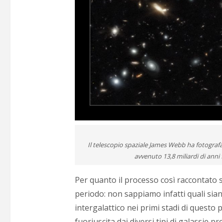
Il telescopio spaziale James Webb ha fotografato
avvenuto 13,8 miliardi di anni
Per quanto il processo così raccontato 
periodo: non sappiamo infatti quali sia
intergalattico nei primi stadi di questo 
fuoriuscita dai diversi tipi di galassie