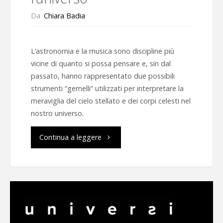
Da
Chiara Badia
L’astronomia e la musica sono discipline più
vicine di quanto si possa pensare e, sin dal
passato, hanno rappresentato due possibili
strumenti “gemelli” utilizzati per interpretare la
meraviglia del cielo stellato e dei corpi celesti nel
nostro universo.
"La
Continua a leggere
musica
per
capire
l’universo"