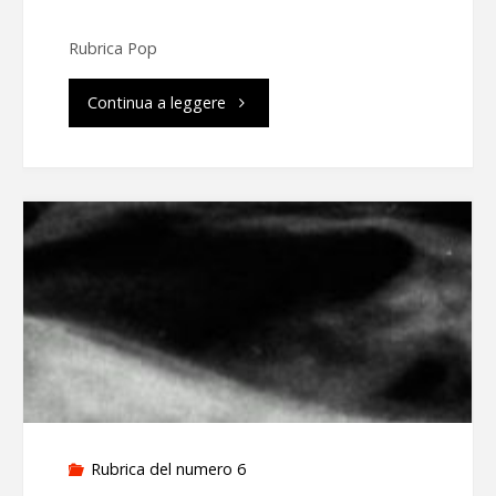
Rubrica Pop
"Se
Continua a leggere
lo
spazio
diventa
sonoro"
Rubrica del numero 6