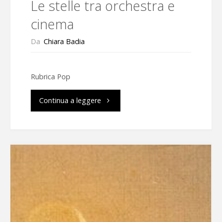
Le stelle tra orchestra e
cinema
Da
Chiara Badia
Rubrica Pop
"Le
Continua a leggere
stelle
tra
orchestra
e
cinema"