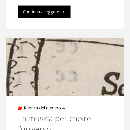
"L’infinito
Continua a leggere
cosmico
e
la
musica
che
emoziona"
Rubrica del numero 4
La musica per capire
l’universo