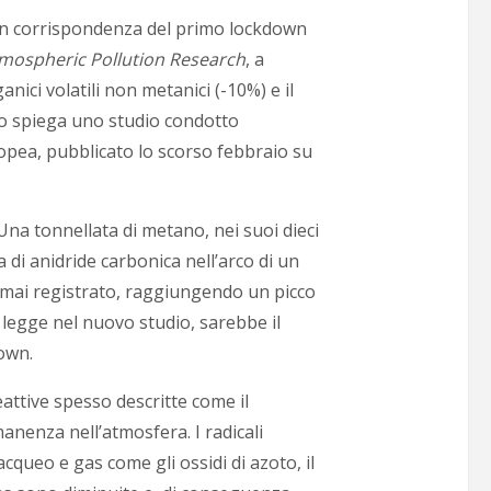
0, in corrispondenza del primo lockdown
mospheric Pollution Research
, a
nici volatili non metanici (-10%) e il
lo spiega uno studio condotto
ropea, pubblicato lo scorso febbraio su
Una tonnellata di metano, nei suoi dieci
 di anidride carbonica nell’arco di un
o mai registrato, raggiungendo un picco
si legge nel nuovo studio, sarebbe il
own.
eattive spesso descritte come il
nenza nell’atmosfera. I radicali
acqueo e gas come gli ossidi di azoto, il