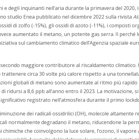
oni e degli inquinanti nell’aria durante la primavera del 202
no studio Enea pubblicato nel dicembre 2022 sulla rivista
At
idi di zolfo (-15%), gli ossidi di azoto (-11%), i composti orga
nvece aumentato il metano, un potente gas serra. Il perché 
niziativa sul cambiamento climatico dell’Agenzia spaziale eu
l secondo maggiore contributore al riscaldamento climatico. 
rattenere circa 30 volte più calore rispetto a una tonnellata
ntrazioni globali di metano sono aumentate al ritmo più rapid
a di ridursi a 8,6 ppb all’anno entro il 2023. La motivazione, 
ificativo registrato nell’atmosfera durante il primo lockd
iminuzione dei radicali ossidrilici (OH), molecole altamente r
icali normalmente degradano il metano, riducendone la perma
i chimiche che coinvolgono la luce solare, l’ozono, il vapore 