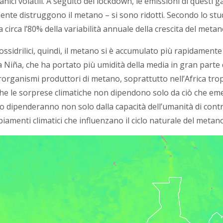
ici volatili. A seguito del lockdown, le emissioni di questi 
lmente distruggono il metano – si sono ridotti. Secondo lo st
 circa l’80% della variabilità annuale della crescita del meta
 ossidrilici, quindi, il metano si è accumulato più rapidament
a Niña, che ha portato più umidità della media in gran parte d
icrorganismi produttori di metano, soprattutto nell’Africa trop
o che le sorprese climatiche non dipendono solo da ciò che 
 dipenderanno non solo dalla capacità dell’umanità di contro
mbiamenti climatici che influenzano il ciclo naturale del metano