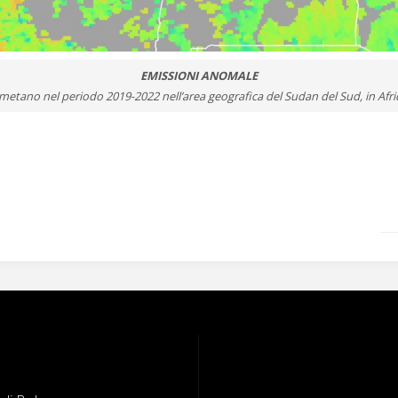
EMISSIONI ANOMALE
 metano nel periodo 2019-2022 nell’area geografica del Sudan del Sud, in Afric