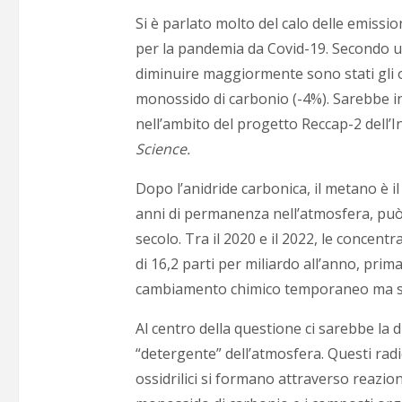
Si è parlato molto del calo delle emissi
per la pandemia da Covid-19. Secondo u
diminuire maggiormente sono stati gli oss
monossido di carbonio (-4%). Sarebbe i
nell’ambito del progetto Reccap-2 dell’I
Science.
Dopo l’anidride carbonica, il metano è i
anni di permanenza nell’atmosfera, può t
secolo. Tra il 2020 e il 2022, le conce
di 16,2 parti per miliardo all’anno, prim
cambiamento chimico temporaneo ma sign
Al centro della questione ci sarebbe la d
“detergente” dell’atmosfera. Questi rad
ossidrilici si formano attraverso reazion