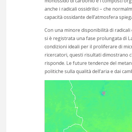
monossido di carbonio e i composti organ
anche i radicali ossidrilici – che norma
capacità ossidante dell’atmosfera spiega
Con una minore disponibilità di radicali
si è registrata una fase prolungata di L
condizioni ideali per il proliferare di m
ricercatori, questi risultati dimostran
risponde. Le future tendenze del metano
politiche sulla qualità dell’aria e dai ca