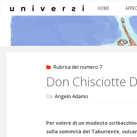
Salta
HOME
APPR
al
contenuto
Rubrica del numero 7
Don Chisciotte 
Da
Angelo Adamo
Per volere di un modesto scribacchin
sulla sommità del Taburiente, vulcano 