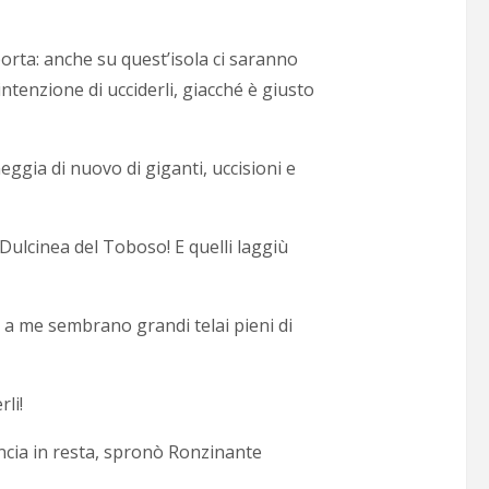
rta: anche su quest’isola ci saranno
tenzione di ucciderli, giacché è giusto
eggia di nuovo di giganti, uccisioni e
ulcinea del Toboso! E quelli laggiù
a a me sembrano grandi telai pieni di
li!
ancia in resta, spronò Ronzinante