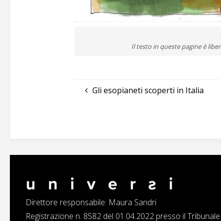
Il testo in queste pagine è lib
Gli esopianeti scoperti in Italia
Direttore responsabile: Maura Sandri
Registrazione n. 8582 del 01.04.2022 presso il Tribunal