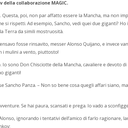
v della collaborazione MAGIC.
 Questa, poi, non par affatto essere la Mancha, ma non impo
he si rispetti. Ad esempio, Sancho, vedi quei due giganti? Ho in
a Terra da simili mostruosità.
 Pensavo fosse rinsavito, messer Alonso Quijano, e invece van
n i mulini a vento, piuttosto!
 Io sono Don Chisciotte della Mancha, cavaliere e devoto di D
no giganti!
unse Sancho Panza. – Non so bene cosa quegli affari siano, m
vventure. Se hai paura, scansati e prega. Io vado a sconfigger
Alonso, ignorando i tentativi dell’amico di farlo ragionare, l
nkov: