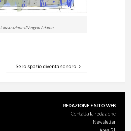
ti: llustrazione di Angelo Adamo
Se lo spazio diventa sonoro
REDAZIONE E SITO WEB
Contatta la redazione
Newsletter
Area 51