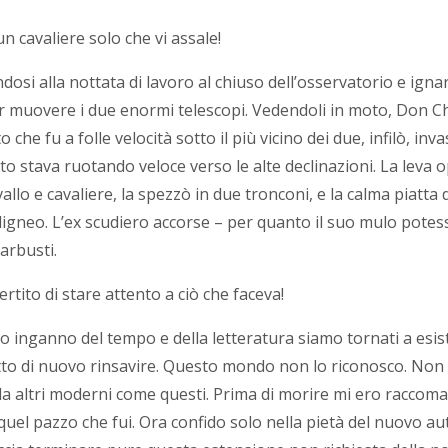
un cavaliere solo che vi assale!
i alla nottata di lavoro al chiuso dell’osservatorio e ignaro
r muovere i due enormi telescopi. Vedendoli in moto, Don Chi
he fu a folle velocità sotto il più vicino dei due, infilò, inv
stava ruotando veloce verso le alte declinazioni. La leva op
allo e cavaliere, la spezzò in due tronconi, e la calma piatta 
ligneo. L’ex scudiero accorse – per quanto il suo mulo potess
arbusti.
rtito di stare attento a ciò che faceva!
o inganno del tempo e della letteratura siamo tornati a esis
atto di nuovo rinsavire. Questo mondo non lo riconosco. Non è
da altri moderni come questi. Prima di morire mi ero raccoma
quel pazzo che fui. Ora confido solo nella pietà del nuovo au