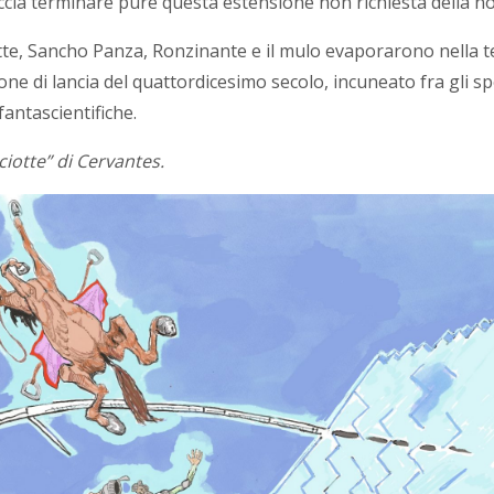
accia terminare pure questa estensione non richiesta della no
tte, Sancho Panza, Ronzinante e il mulo evaporarono nella t
one di lancia del quattordicesimo secolo, incuneato fra gli sp
fantascientifiche.
ciotte” di Cervantes.