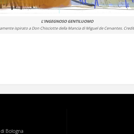
L’INGEGNOSO GENTILUOMO
eramente ispirato a Don Chisciotte della Mancia di Miguel de Cervantes. Credi
e di Bologna