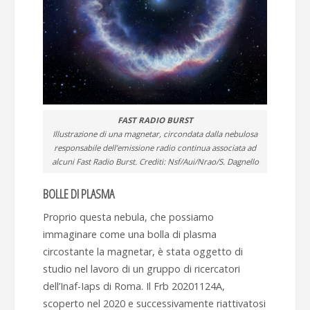
FAST RADIO BURST
Illustrazione di una magnetar, circondata dalla nebulosa
responsabile dell’emissione radio continua associata ad
alcuni Fast Radio Burst. Crediti: Nsf/Aui/Nrao/S. Dagnello
BOLLE DI PLASMA
Proprio questa nebula, che possiamo
immaginare come una bolla di plasma
circostante la magnetar, è stata oggetto di
studio nel lavoro di un gruppo di ricercatori
dell’Inaf-Iaps di Roma. Il Frb 20201124A,
scoperto nel 2020 e successivamente riattivatosi