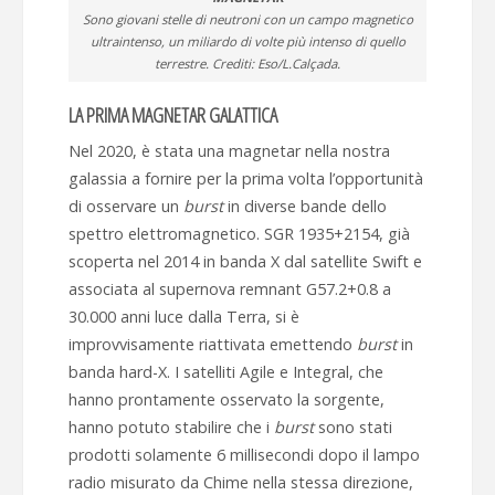
Sono giovani stelle di neutroni con un campo magnetico
ultraintenso, un miliardo di volte più intenso di quello
terrestre. Crediti: Eso/L.Calçada.
LA PRIMA MAGNETAR GALATTICA
Nel 2020, è stata una magnetar nella nostra
galassia a fornire per la prima volta l’opportunità
di osservare un
burst
in diverse bande dello
spettro elettromagnetico. SGR 1935+2154, già
scoperta nel 2014 in banda X dal satellite Swift e
associata al supernova remnant G57.2+0.8 a
30.000 anni luce dalla Terra, si è
improvvisamente riattivata emettendo
burst
in
banda hard-X. I satelliti Agile e Integral, che
hanno prontamente osservato la sorgente,
hanno potuto stabilire che i
burst
sono stati
prodotti solamente 6 millisecondi dopo il lampo
radio misurato da Chime nella stessa direzione,