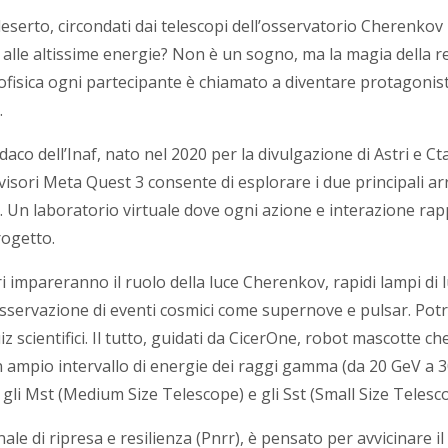
eserto, circondati dai telescopi dell’osservatorio Cherenkov
o alle altissime energie? Non è un sogno, ma la magia della re
rofisica ogni partecipante è chiamato a diventare protagonist
a.
aco dell’Inaf, nato nel 2020 per la divulgazione di Astri e Ct
 visori Meta Quest 3 consente di esplorare i due principali ar
ie. Un laboratorio virtuale dove ogni azione e interazione r
progetto.
ori impareranno il ruolo della luce Cherenkov, rapidi lampi di l
osservazione di eventi cosmici come supernove e pulsar. Pot
scientifici. Il tutto, guidati da CicerOne, robot mascotte che,
 ampio intervallo di energie dei raggi gamma (da 20 GeV a 300
, gli Mst (Medium Size Telescope) e gli Sst (Small Size Telesc
ale di ripresa e resilienza (Pnrr), è pensato per avvicinare i