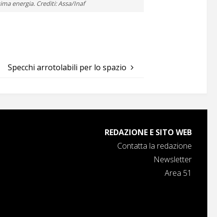
sima energia. Crediti: Assa/Inaf
Specchi arrotolabili per lo spazio
REDAZIONE E SITO WEB
Contatta la redazione
Newsletter
Area 51