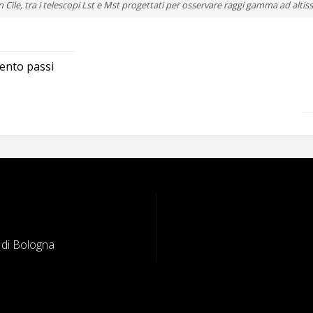
n Cile, tra i telescopi Lst e Mst progettati per osservare raggi gamma ad altis
cento passi
e di Bologna