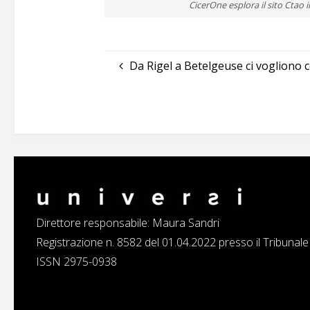
CicerOne esplora il sito Ctao i
Da Rigel a Betelgeuse ci vogliono 
Direttore responsabile: Maura Sandri
Registrazione n. 8582 del 01.04.2022 presso il Tribunal
ISSN 2975-0938