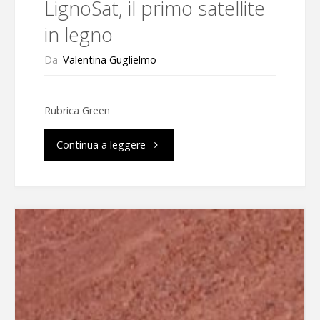
LignoSat, il primo satellite
in legno
Da
Valentina Guglielmo
Rubrica Green
"LignoSat,
Continua a leggere
il
primo
satellite
in
legno"