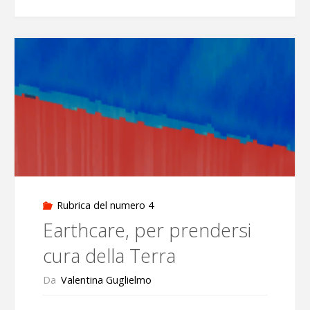
telescopi,
più
energia
pulita"
Rubrica del numero 4
Earthcare, per prendersi
cura della Terra
Da
Valentina Guglielmo