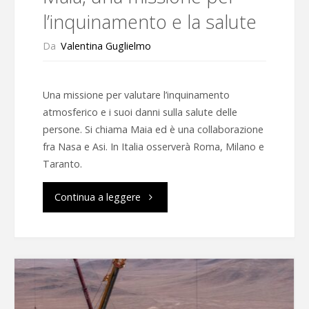
l’inquinamento e la salute
Da
Valentina Guglielmo
Una missione per valutare l’inquinamento
atmosferico e i suoi danni sulla salute delle
persone. Si chiama Maia ed è una collaborazione
fra Nasa e Asi. In Italia osserverà Roma, Milano e
Taranto.
"Maia,
Continua a leggere
una
missione
per