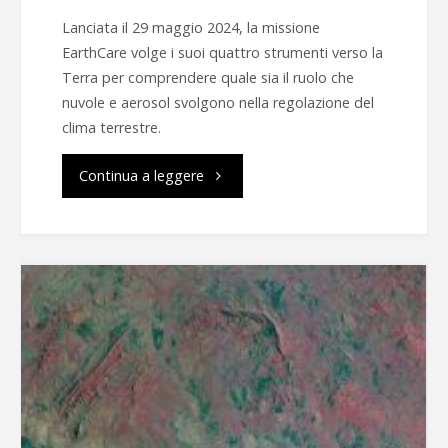
Lanciata il 29 maggio 2024, la missione
EarthCare volge i suoi quattro strumenti verso la
Terra per comprendere quale sia il ruolo che
nuvole e aerosol svolgono nella regolazione del
clima terrestre.
"Earthcare,
Continua a leggere
per
prendersi
cura
della
Terra"