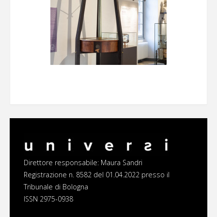
Direttore responsabile: Maura Sandri
Registrazione n. 8582 del 01.04.2022 presso il
Tribunale di Bologna
ISSN 2975-0938