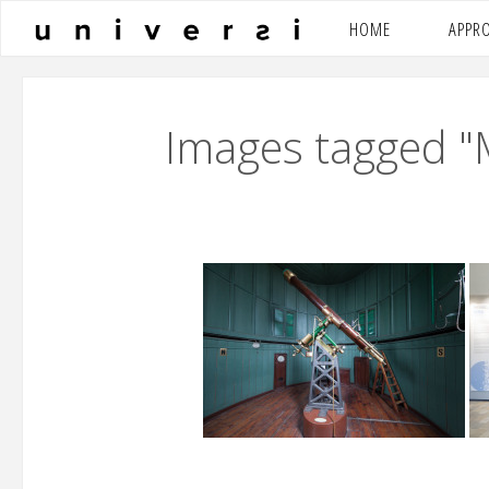
Salta
HOME
APPR
al
contenuto
Images tagged "