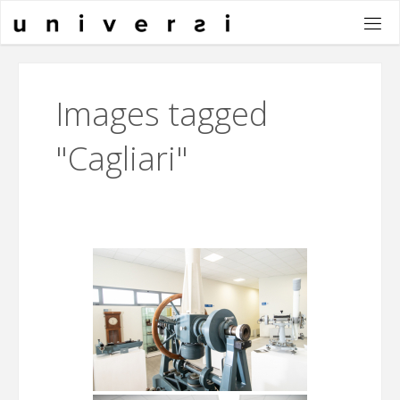
Salta
al
contenuto
Images tagged
"Cagliari"